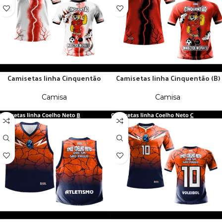
Camisetas linha Cinquentão
Camisetas linha Cinquentão (B)
Camisa
Camisa