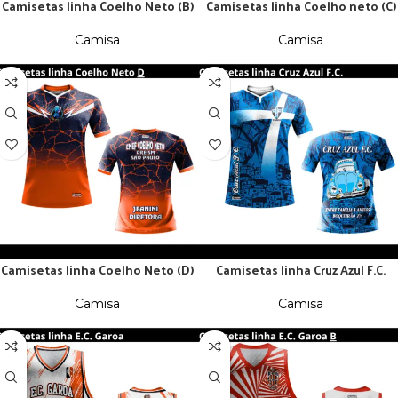
Camisetas linha Coelho Neto (B)
Camisetas linha Coelho neto (C)
Camisa
Camisa
Camisetas linha Coelho Neto (D)
Camisetas linha Cruz Azul F.C.
Camisa
Camisa