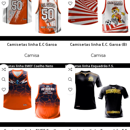
Camisetas linha E.C Garoa
Camisetas linha E.C. Garoa (B)
Camisa
Camisa