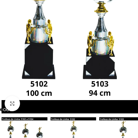
CATEGORIAS
Troféus
Click to enlarge
Troféus Personalis
ESP
Troféus Premium