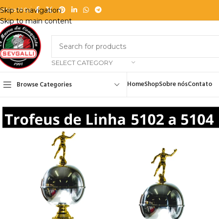
ontato
FAQs
Skip to navigation
Skip to main content
SELECT CATEGORY
Home
Shop
Sobre nós
Contato
Browse Categories