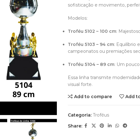
sofisticação e movimento, perfe
Modelos:
Troféu 5102 – 100 cm
: Majestos
Troféu 5103 – 94 cm
: Equilíbrio
campeonatos ou premiações sec
Troféu 5104 – 89 cm
: Um pouco
Essa linha transmite modernidad
visual forte.
Add to compare
Add to
aveis
Categoria:
Troféus
ECIAL
Share: