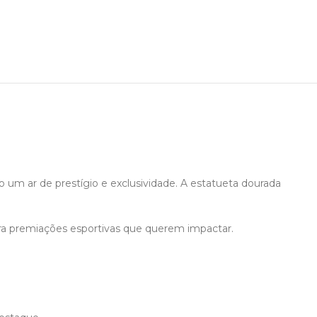
Explore a Variedade 
Descubra a excelência em 
Oferecemos uma vasta seleç
ocasiões, incluindo trofeus, t
Pre
 um ar de prestígio e exclusividade. A estatueta dourada
Veja
ara premiações esportivas que querem impactar.